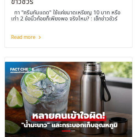
ข่าวชัวร์
ทา "ครีมกันแดด" ใช้แค่ขนาดเหรียญ 10 บาท หรือ
เท่า 2 ข้อนิ้วก้อยก็เพียงพอ จริงไหม? : เช็กข่าวชัวร์
Read more