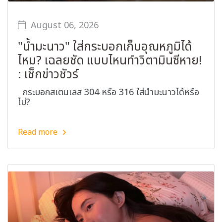
August 06, 2026
"น้ำมะนาว" ใส่กระบอกเก็บอุณหภูมิได้
ไหม? เฉลยชัด แบบไหนทำวิตามินซีหาย!
: เช็กข่าวชัวร์
กระบอกสเตนเลส 304 หรือ 316 ใส่น้ำมะนาวได้หรือ
ไม่?
Read more