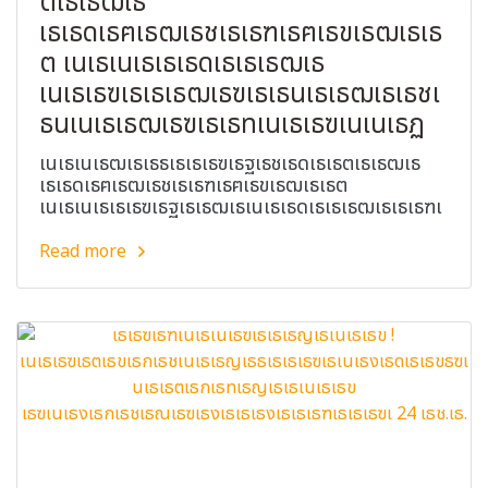
ตเธเธฒเธ
เธเธดเธฅเธฒเธชเธเธฑเธฅเธขเธฒเธเธ
ต เนเธเนเธเธเธดเธเธเธฒเธ
เนเธเธฃเธเธเธฒเธฃเธเธนเธเธฒเธเธชเ
ธนเนเธเธฒเธฃเธเธทเนเธเธฃเนเนเธฏ
เนเธเนเธฒเธเธธเธเธเธฃเธฐเธชเธดเธเธตเธเธฒเธ
เธเธดเธฅเธฒเธชเธเธฑเธฅเธขเธฒเธเธต
เนเธเนเธเธเธฃเธฐเธเธฒเธเนเธเธดเธเธเธฒเธเธเธฑเ
ธเธญเธเเธฃเธเธนเธเธฒเธเธชเธนเนเธเธฒเธฃเธเธทเ
นเธเธฃเธนเน เธเธฃเธฃเธกเธเธฒเธงเธฒ เธงเธฑเธ
Read more
เธชเธณเธซเธฃเธฑเธเธเธฃเธฐเธชเธญเธเธจเธธเธฃเธฃ
เธก เธเธฒเธเธเธฅเธฒเธ