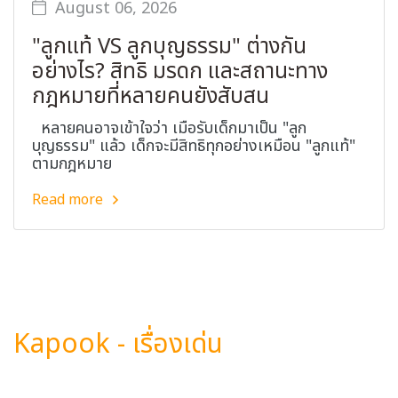
August 06, 2026
"ลูกแท้ VS ลูกบุญธรรม" ต่างกัน
อย่างไร? สิทธิ มรดก และสถานะทาง
กฎหมายที่หลายคนยังสับสน
หลายคนอาจเข้าใจว่า เมื่อรับเด็กมาเป็น "ลูก
บุญธรรม" แล้ว เด็กจะมีสิทธิทุกอย่างเหมือน "ลูกแท้"
ตามกฎหมาย
Read more
Kapook - เรื่องเด่น