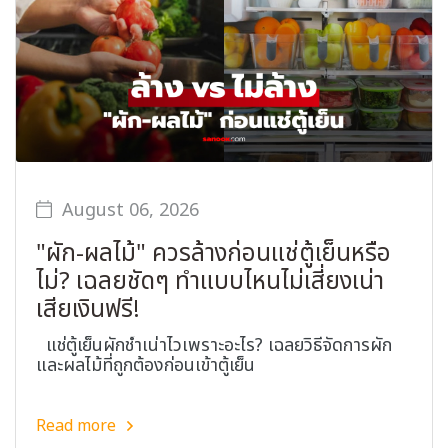
August 06, 2026
"ผัก-ผลไม้" ควรล้างก่อนแช่ตู้เย็นหรือ
ไม่? เฉลยชัดๆ ทำแบบไหนไม่เสี่ยงเน่า
เสียเงินฟรี!
แช่ตู้เย็นผักช้ำเน่าไวเพราะอะไร? เฉลยวิธีจัดการผัก
และผลไม้ที่ถูกต้องก่อนเข้าตู้เย็น
Read more