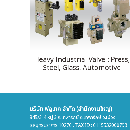
Heavy Industrial Valve : Press,
Steel, Glass, Automotive
บริษัท ฟลูเทค จำกัด (สำนักงานใหญ่)
845/3-4 หมู่ 3 ถ.เทพารักษ์ ต.เทพารักษ์ อ.เมือง
จ.สมุทรปราการ 10270 , TAX ID : 0115532000793