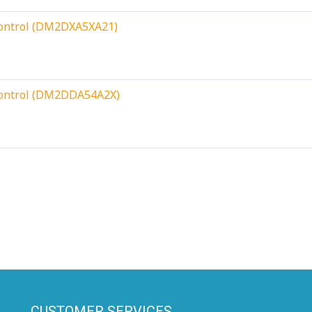
Control (DM2DXA5XA21)
Control (DM2DDA54A2X)
CUSTOMER SERVICES