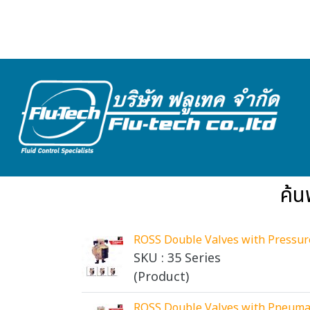
ค้น
ROSS Double Valves with Pressure 
SKU : 35 Series
(Product)
ROSS Double Valves with Pneumati