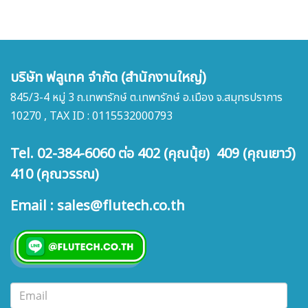
บริษัท ฟลูเทค จำกัด (สำนักงานใหญ่)
845/3-4 หมู่ 3 ถ.เทพารักษ์ ต.เทพารักษ์ อ.เมือง จ.สมุทรปราการ
10270 , TAX ID : 0115532000793
Tel. 02-384-6060 ต่อ 402 (คุณนุ้ย) 409 (คุณเยาว์)
410 (คุณวรรณ)
Email : sales@flutech.co.th