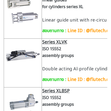
linear guides
for cylinders series XL
Linear guide unit with re-circul
สอบถามทาง :
Line ID : @flutech.co
Series XLVK
ISO 15552
assembly groups
Double acting Al-profile cylind
สอบถามทาง :
Line ID : @flutech.co
Series XLBSP
ISO 15552
assembly groups