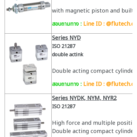
with magnetic piston and built-
สอบถามทาง :
Line ID : @flutech.co
Series NYD
ISO 21287
double actink
Double acting compact cylinder 
สอบถามทาง :
Line ID : @flutech.co
Series NYDK, NYM, NYR2
ISO 21287
High force and multiple positio
Double acting compact cylinder 