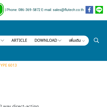
| Phone: 086-369-5872 E-mail: sales@flutech.co.th
S
ARTICLE
DOWNLOAD
เพิ่มเติม
YPE 6013
2 way direct-acting