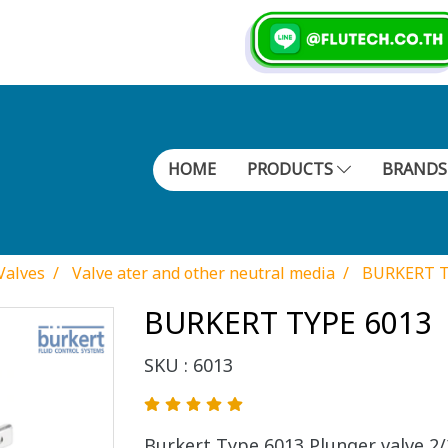
HOME
PRODUCTS
BRAND
Valves
Valve ater and other neutral media
BURKERT T
BURKERT TYPE 6013
SKU : 6013
Burkert Type 6013 Plunger valve 2/