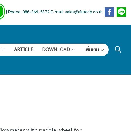
| Phone: 086-369-5872 E-mail: sales@flutech.co.th
S
ARTICLE
DOWNLOAD
เพิ่มเติม
lowmeter with paddle wheel for