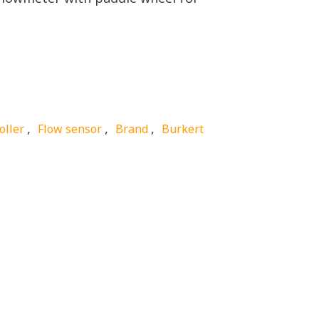
,
,
,
oller
Flow sensor
Brand
Burkert