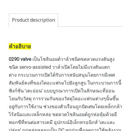
Product description
คำอธิบาย
0290 valve
เป็นโซลินอยด์วาล์วชนิดขดลวดแรงดันสูง
ชนิด servo-assisted วาล์วเปิดโดยไม่มีแรงดันแตก
ต่าง กระบวนการเปิดได้รับการสนับสนุนโดยการมีเพศ
สัมพันธ์คงที่ของไดอะแฟรมไปยังลูกสูบ ในกระบวนการนี้
ฟังก์ชั่น 'เตะอ่อน' แบบบูรณาการเปิดในลักษณะที่อ่อน
โยนกับวัสดุ การรวมกันของวัสดุไดอะแฟรมต่างๆนั้นขึ้น
อยู่กับการใช้งาน ช่วงของตัวเรือนถูกปัดเศษโดยเหล็กกล้า
ไร้สนิมและเหล็กหล่อ ขดลวดโซลินอยด์ถูกห่อหุ้มด้วยอี
พอกซีที่ทนต่อสารเคมี อุปกรณ์อิเล็กทรอนิกส์ 'เตะและ
ปล่อย' ถูกหล่อหลอมเป็น DC ทุกรุ่นเพื่อลดการใช้พลังงาน