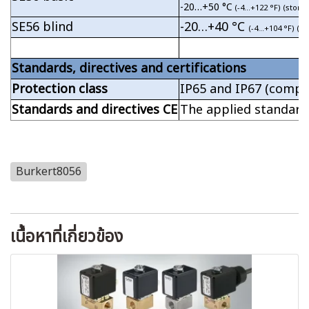
-20…+50 °C
(-4…+122 °F) (stora
SE56 blind
-20…+40 °C
(-4…+104 °F) (o
Standards, directives and certifications
Protection class
IP65 and IP67 (compac
Standards and directives CE
The applied standard
Burkert8056
เนื้อหาที่เกี่ยวข้อง