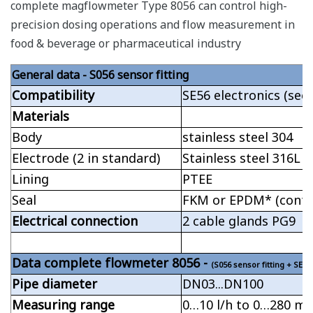
complete magflowmeter Type 8056 can control high-
precision dosing operations and flow measurement in
food & beverage or pharmaceutical industry
General data - S056 sensor fitting
Compatibility
SE56 electronics (see
Materials
Body
stainless steel 304
Electrode (2 in standard)
Stainless steel 316L
Lining
PTEE
Seal
FKM or EPDM* (confo
Electrical connection
2 cable glands PG9
Data complete flowmeter 8056 -
(S056 sensor fitting + SE56
Pipe diameter
DN03...DN100
Measuring range
0…10 l/h to 0…280 m
3