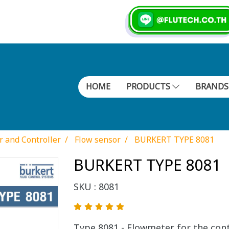
HOME
PRODUCTS
BRAND
r and Controller
Flow sensor
BURKERT TYPE 8081
BURKERT TYPE 8081
SKU : 8081
Type 8081 - Flowmeter for the co