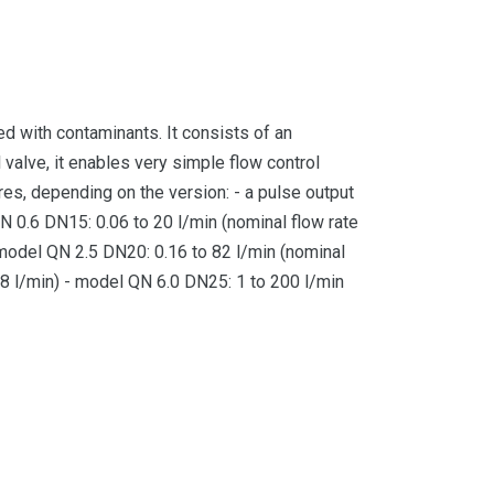
d with contaminants. It consists of an
l valve, it enables very simple flow control
res, depending on the version: - a pulse output
QN 0.6 DN15: 0.06 to 20 l/min (nominal flow rate
 model QN 2.5 DN20: 0.16 to 82 l/min (nominal
58 l/min) - model QN 6.0 DN25: 1 to 200 l/min