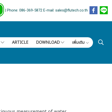
| Phone: 086-369-5872 E-mail: sales@flutech.co.th
S
ARTICLE
DOWNLOAD
เพิ่มเติม
ntinuous measurement of water