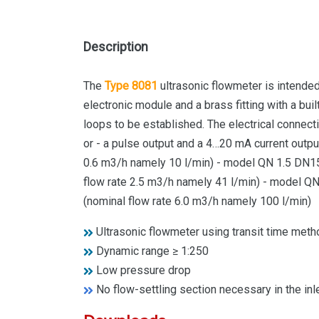
Description
The
Type 8081
ultrasonic flowmeter is intended
electronic module and a brass fitting with a buil
loops to be established. The electrical connect
or - a pulse output and a 4…20 mA current output
0.6 m3/h namely 10 l/min) - model QN 1.5 DN15:
flow rate 2.5 m3/h namely 41 l/min) - model QN
(nominal flow rate 6.0 m3/h namely 100 l/min)
Ultrasonic flowmeter using transit time meth
Dynamic range ≥ 1:250
Low pressure drop
No flow-settling section necessary in the inle