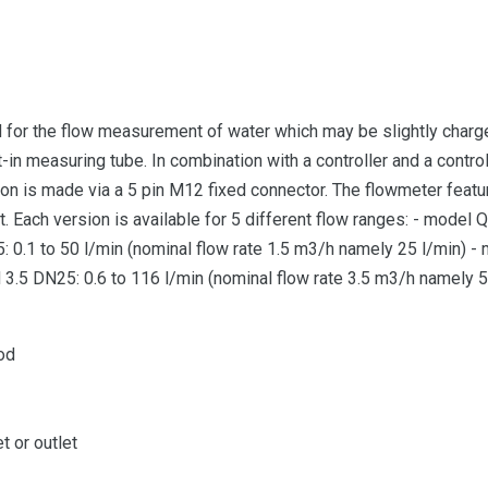
 for the flow measurement of water which may be slightly charge
t-in measuring tube. In combination with a controller and a contro
ion is made via a 5 pin M12 fixed connector. The flowmeter featu
. Each version is available for 5 different flow ranges: - model 
 0.1 to 50 l/min (nominal flow rate 1.5 m3/h namely 25 l/min) -
 3.5 DN25: 0.6 to 116 l/min (nominal flow rate 3.5 m3/h namely 
od
t or outlet