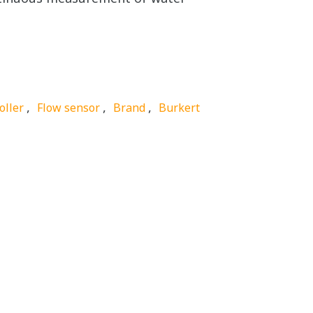
,
,
,
oller
Flow sensor
Brand
Burkert