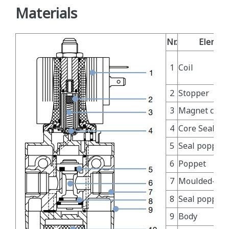
Materials
Nr.
Elemen
1
Coil
2
Stopper
3
Magnet core
4
Core Seal
5
Seal poppet
6
Poppet
7
Moulded-in 
8
Seal poppet
9
Body