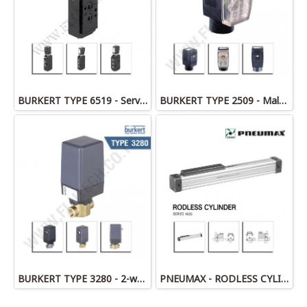
BURKERT TYPE 6519 - Servo-assisted 5/2, 5/3 or 3/2 way Solenoid Valve for pneumatics
BURKERT TYPE 2509 - Male connector DIN EN 175301-803 - form A
BURKERT TYPE 3280 - 2-way motor valve
PNEUMAX - RODLESS CYLINDERS 1605 series