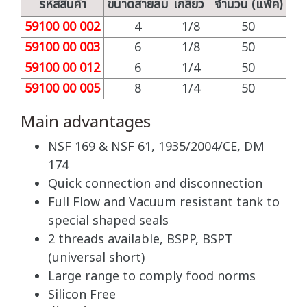
รหัสสินค้า
ขนาดสายลม
เกลียว
จำนวน (แพ็ค)
59100 00 002
4
1/8
50
59100 00 003
6
1/8
50
59100 00 012
6
1/4
50
59100 00 005
8
1/4
50
Main advantages
NSF 169 & NSF 61, 1935/2004/CE, DM
174
Quick connection and disconnection
Full Flow and Vacuum resistant tank to
special shaped seals
2 threads available, BSPP, BSPT
(universal short)
Large range to comply food norms
Silicon Free