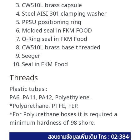
CW510L brass capsule
Steel AISI 301 clamping washer
PPSU positioning ring
Molded seal in FKM FOOD
O-Ring seal in FKM Food
CW510L brass base threaded
Seeger
Seal in FKM Food
Threads
Plastic tubes :
PA6, PA11, PA12, Polyethylene,
*Polyurethane, PTFE, FEP.
*For Polyurethane hoses it is required a
minimum hardness of 98 shore.
สอบถามข้อมูลเพิ่มเติม โทร : 02-384-60