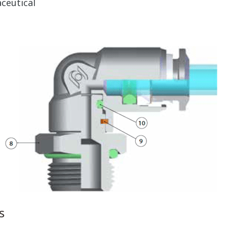
ceutical
s