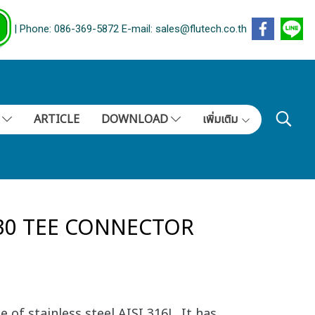
| Phone: 086-369-5872 E-mail: sales@flutech.co.th
S
ARTICLE
DOWNLOAD
เพิ่มเติม
230 TEE CONNECTOR
 of stainless steel AISI 316L. It has