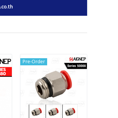
.co.th
Pre-Order