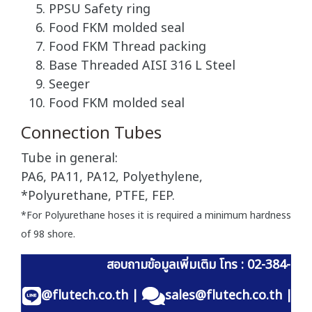
PPSU Safety ring
Food FKM molded seal
Food FKM Thread packing
Base Threaded AISI 316 L Steel
Seeger
Food FKM molded seal
Connection Tubes
Tube in general:
PA6, PA11, PA12, Polyethylene,
*Polyurethane, PTFE, FEP.
*For Polyurethane hoses it is required a minimum hardness
of 98 shore.
สอบถามข้อมูลเพิ่มเติม โทร : 02-384-60
@flutech.co.th
|
sales@flutech.co.th
|