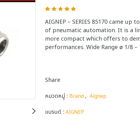
AIGNEP – SERIES 85170 came up t
of pneumatic automation. It is a li
more compact which offers to de
performances. Wide Range ø 1/8 – 
Share
หมวดหมู่ :
,
Brand
Aignep
แบรนด์ :
AIGNEP