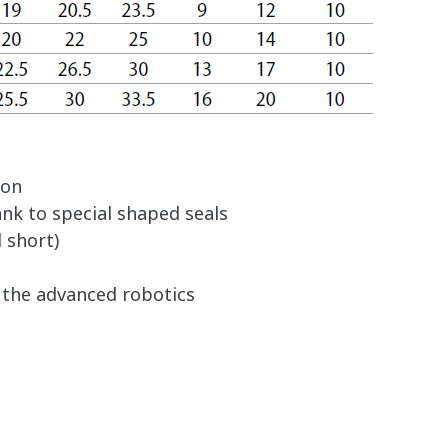
ion
nk to special shaped seals
 short)
y the advanced robotics