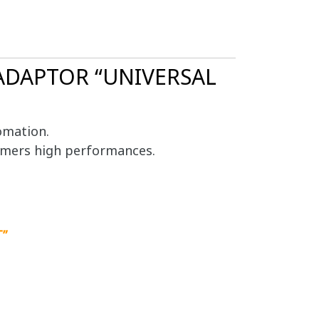
 ADAPTOR “UNIVERSAL
omation.
tomers high performances.
”