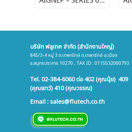
AIGNEP – SERIES 69480 | STRAIGHT MALE ADAPTOR
บริษัท ฟลูเทค จำกัด (สำนักงานใหญ่)
845/3-4 หมู่ 3 ถ.เทพารักษ์ ต.เทพารักษ์ อ.เมือง
จ.สมุทรปราการ 10270 , TAX ID : 0115532000793
Tel. 02-384-6060 ต่อ 402 (คุณนุ้ย) 409
(คุณเยาว์) 410 (คุณวรรณ)
Email : sales@flutech.co.th