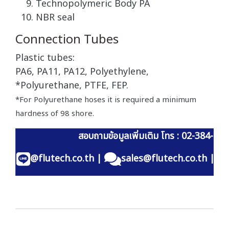
Technopolymeric Body PA
NBR seal
Connection Tubes
Plastic tubes:
PA6, PA11, PA12, Polyethylene,
*Polyurethane, PTFE, FEP.
*For Polyurethane hoses it is required a minimum
hardness of 98 shore.
สอบถามข้อมูลเพิ่มเติม โทร : 02-384-60
@flutech.co.th
|
sales@flutech.co.th
|