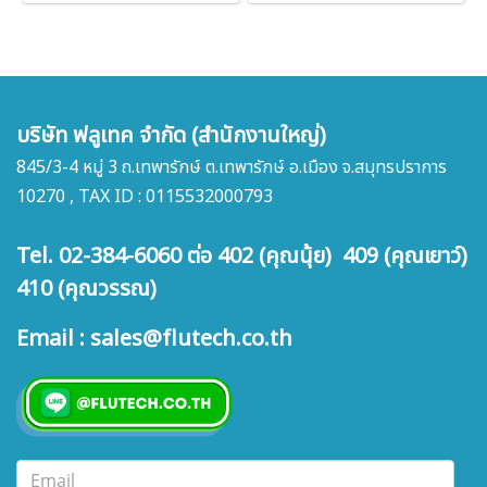
บริษัท ฟลูเทค จำกัด (สำนักงานใหญ่)
845/3-4 หมู่ 3 ถ.เทพารักษ์ ต.เทพารักษ์ อ.เมือง จ.สมุทรปราการ
10270 , TAX ID : 0115532000793
Tel. 02-384-6060 ต่อ 402 (คุณนุ้ย) 409 (คุณเยาว์)
410 (คุณวรรณ)
Email : sales@flutech.co.th