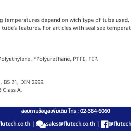
 temperatures depend on wich type of tube used, f
tube’s features. For articles with seal see temperat
Polyethylene, *Polyurethane, PTFE, FEP.
, BS 21, DIN 2999.
 Class A.
สอบถามข้อมูลเพิ่มเติม โทร : 02-384-6060
lutech.co.th
|
sales@flutech.co.th
|
@flutech