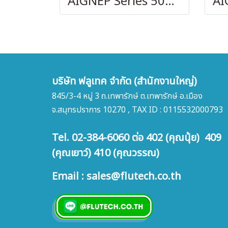
AIGNEP Series 50010
บริษัท ฟลูเทค จำกัด (สำนักงานใหญ่)
845/3-4 หมู่ 3 ถ.เทพารักษ์ ต.เทพารักษ์ อ.เมือง
จ.สมุทรปราการ 10270 , TAX ID : 0115532000793
Tel. 02-384-6060 ต่อ 402 (คุณนุ้ย) 409
(คุณเยาว์) 410 (คุณวรรณ)
Email : sales@flutech.co.th