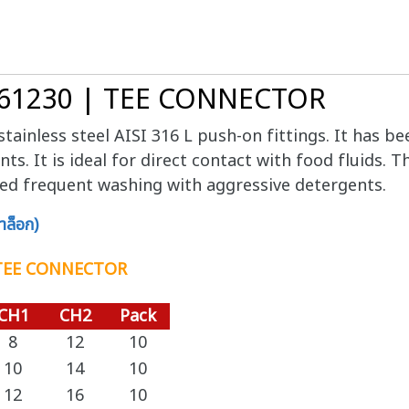
 61230 | TEE CONNECTOR
stainless steel AISI 316 L push-on fittings. It has b
s. It is ideal for direct contact with food fluids. Th
ed frequent washing with aggressive detergents.
ล็อก)
 TEE CONNECTOR
CH1
CH2
Pack
8
12
10
10
14
10
12
16
10