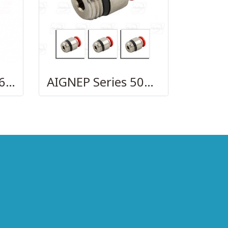
AIGNEP – SERIES 69480 | STRAIGHT MALE ADAPTOR
AIGNEP Series 50010