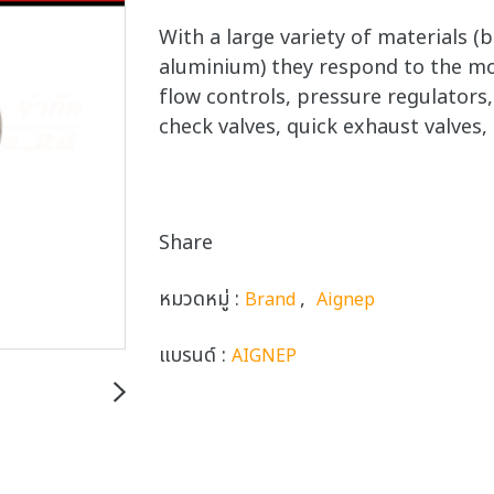
With a large variety of materials (b
aluminium) they respond to the m
flow controls, pressure regulators, 
check valves, quick exhaust valves, l
Share
หมวดหมู่ :
,
Brand
Aignep
แบรนด์ :
AIGNEP