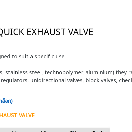
 QUICK EXHAUST VALVE
ned to suit a specific use.
ass, stainless steel, technopolymer, aluminium) th
egulators, unidirectional valves, block valves, check
ล็อก)
XHAUST VALVE