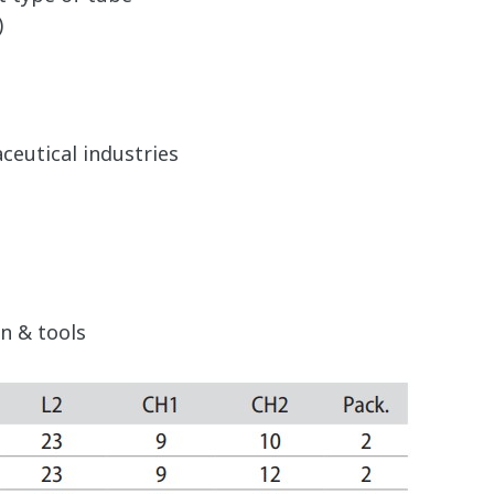
)
eutical industries
n & tools