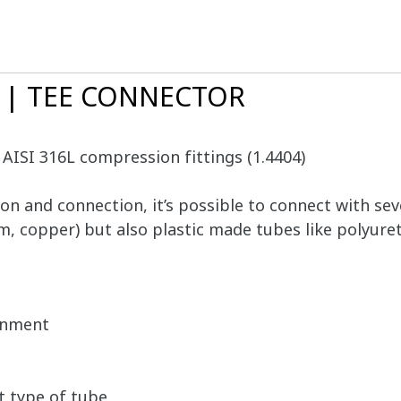
0 | TEE CONNECTOR
 AISI 316L compression fittings (1.4404)
ion and connection, it’s possible to connect with sev
um, copper) but also plastic made tubes like polyure
ronment
t type of tube