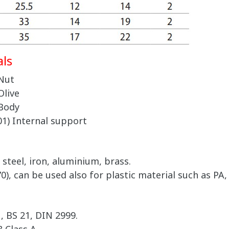
ls
 Nut
Olive
 Body
01) Internal support
 steel, iron, aluminium, brass.
), can be used also for plastic material such as PA, 
, BS 21, DIN 2999.