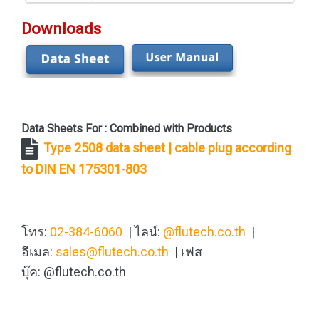
Downloads
Data Sheets For : Combined with Products
Type 2508 data sheet | cable plug according
to DIN EN 175301-803
โทร:
02-384-6060
| ไลน์:
@flutech.co.th
|
อีเมล:
sales@flutech.co.th
| เฟส
บุ๊ค: @flutech.co.th