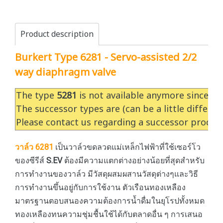
Product description
Burkert Type 6281 - Servo-assisted 2/2
way diaphragm valve
The type
5281
is not available anymore since 3/
The successor types are (can be a little differe
Please contact us regarding a successor produc
วาล์ว 6281
เป็นวาล์วขดลวดแม่เหล็กไฟฟ้าที่ใช้เซอร์โว
ของซีรีส์
S.EV
ต้องมีความแตกต่างอย่างน้อยที่สุดสำหรับ
การทำงานของวาล์ว มีวัสดุผสมผสานวัสดุต่างๆและวิธี
การทำงานขึ้นอยู่กับการใช้งาน ตัวเรือนทองเหลือง
มาตรฐานตอบสนองความต้องการน้ำดื่มในยุโรปทั้งหมด
ทองเหลืองทนความชุ่มชื้นใช้ได้กับตลาดอื่น ๆ การเสนอ