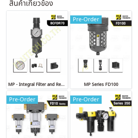
สินค้าเกี่ยวข้อง
Pre-Order
MP - Integral Filter and Regulator (BCFDR70)
MP Series FD100
Pre-Order
Pre-Order