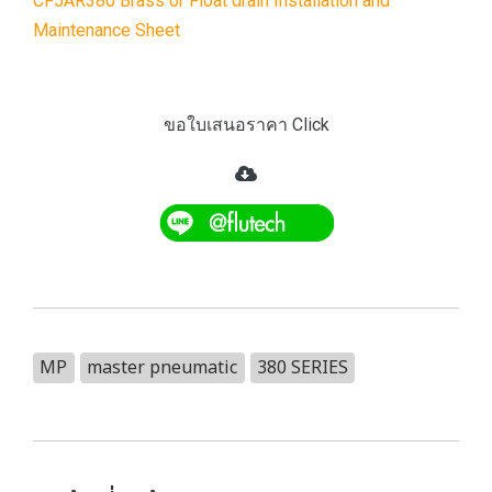
CF5AR380 Brass or Float drain Installation and
Maintenance Sheet
ขอใบเสนอราคา Click
MP
master pneumatic
380 SERIES