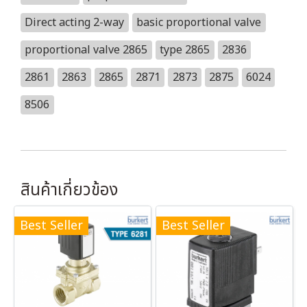
Direct acting 2-way
basic proportional valve
proportional valve 2865
type 2865
2836
2861
2863
2865
2871
2873
2875
6024
8506
สินค้าเกี่ยวข้อง
Best Seller
Best Seller