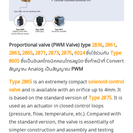
Proportional valve (PWM Valve) type
2836
,
2861
,
2863
,
2865
,
2871
,
2873
,
2875
,
6024
ซึ่งใช้ร่วมกับ
Type
8605
ซึ่งเป็นอิเลคโทรนิคคอนโทรลยูนิต ซึ่งทำหน้าที่ Convert
สัญญาณ Analog เป็นสัญญาณ
PWM
Type 2865
is an extremely compact
solenoid control
valve
and is available with an orifice up to 4mm. It
is based on the standard version of
Type 2875
. It is
used as an actuator in closed control loops
(pressure, flow, temperature, etc.). Compared with
the standard version, the valve is essentially of
simpler construction and assembly and testing