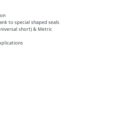
ion
ank to special shaped seals
niversal short) & Metric
pplications
d