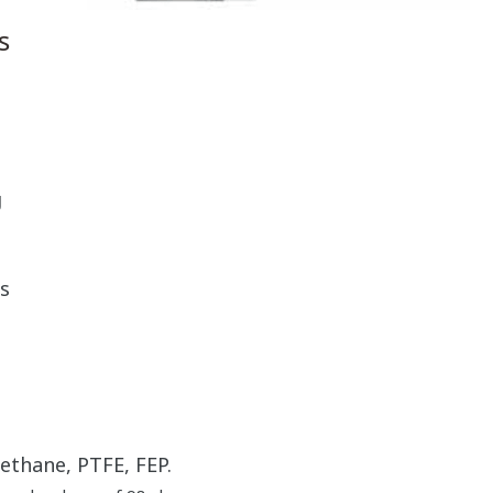
s
g
s
ethane, PTFE, FEP.