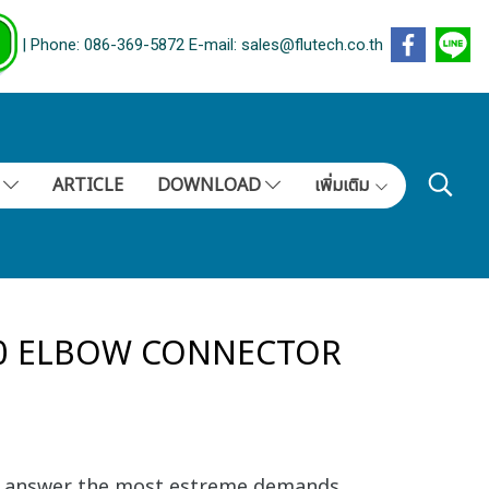
| Phone: 086-369-5872 E-mail: sales@flutech.co.th
S
ARTICLE
DOWNLOAD
เพิ่มเติม
130 ELBOW CONNECTOR
o answer the most estreme demands