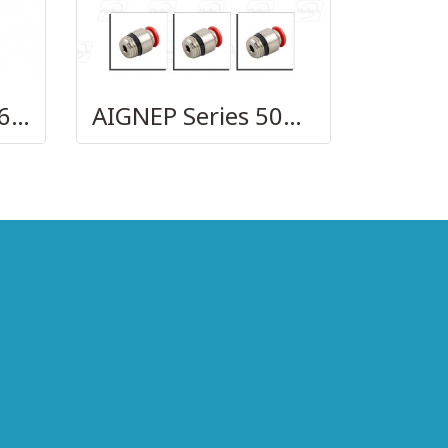
AIGNEP – SERIES 69480 | STRAIGHT MALE ADAPTOR
AIGNEP Series 50010