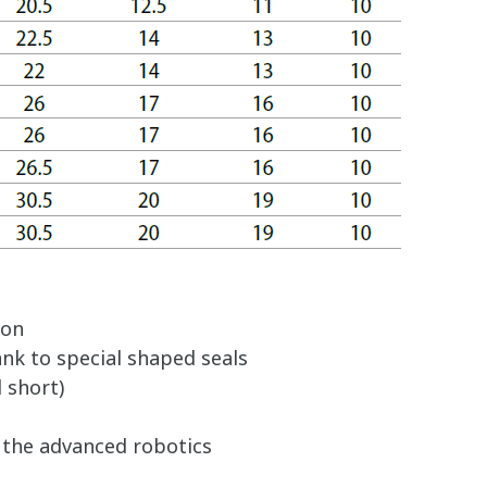
ion
nk to special shaped seals
 short)
y the advanced robotics