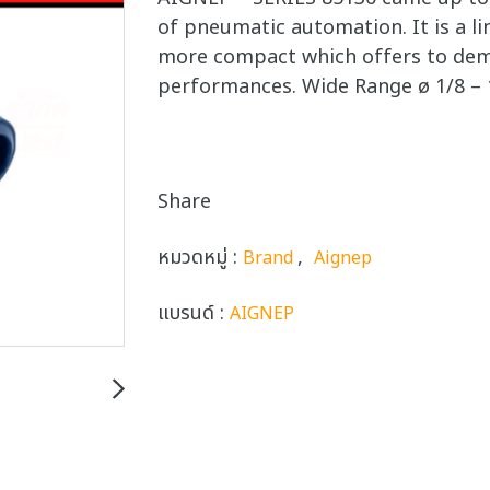
of pneumatic automation. It is a li
more compact which offers to de
performances. Wide Range ø 1/8 – 
Share
หมวดหมู่ :
,
Brand
Aignep
แบรนด์ :
AIGNEP