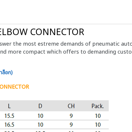
0 ELBOW CONNECTOR
swer the most estreme demands of pneumatic aut
ter and more compact which offers to demanding cus
ล็อก)
 CONNECTOR