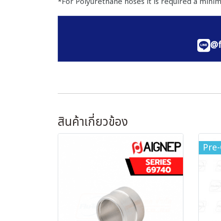
*For Polyurethane hoses it is required a mini
@f
สินค้าเกี่ยวข้อง
Pre