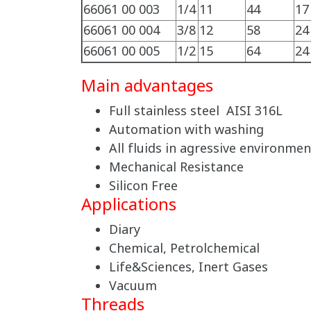
66061 00 003
1/4
11
44
17
66061 00 004
3/8
12
58
24
66061 00 005
1/2
15
64
24
Main advantages
Full stainless steel AISI 316L
Automation with washing
All fluids in agressive environmen
Mechanical Resistance
Silicon Free
Applications
Diary
Chemical, Petrolchemical
Life&Sciences, Inert Gases
Vacuum
Threads