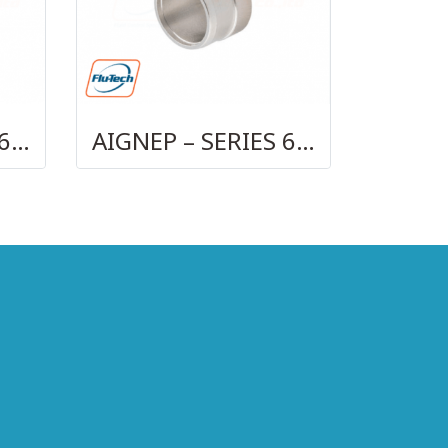
AIGNEP – SERIES 69480 | STRAIGHT MALE ADAPTOR
AIGNEP – SERIES 69740 OLIVE