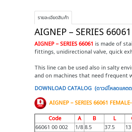
รายละเอียดสินค้า
AIGNEP – SERIES 660
AIGNEP – SERIES 66061
is made of stai
fittings, unidirectional valve, quick e
This line can be used also in salty en
and on machines that need frequent w
DOWNLOAD CATALOG (ดาวน์โหลดแคตตา
AIGNEP – SERIES 66061 FEMAL
Code
A
B
L
66061 00 002
1/8
8.5
37.5
13