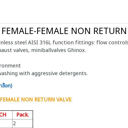
61 FEMALE-FEMALE NON RETURN
nless steel AISI 316L function fittings: flow controls
xhaust valves, miniballvalves Ghinox.
vironment
ashing with aggressive detergents.
ล็อก)
E-FEMALE NON RETURN VALVE
CH
Pack.
2