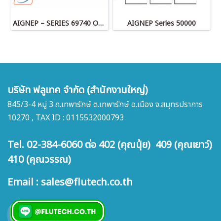
AIGNEP – SERIES 69740 OLIVE
AIGNEP Series 50000
บริษัท ฟลูเทค จำกัด (สำนักงานใหญ่)
845/3-4 หมู่ 3 ถ.เทพารักษ์ ต.เทพารักษ์ อ.เมือง จ.สมุทรปราการ
10270 , TAX ID : 0115532000793
Tel. 02-384-6060 ต่อ 402 (คุณนุ้ย) 409 (คุณเยาว์)
410 (คุณวรรณ)
Email : sales@flutech.co.th