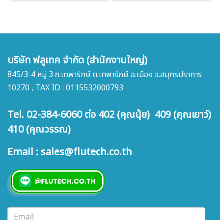
บริษัท ฟลูเทค จำกัด (สำนักงานใหญ่)
845/3-4 หมู่ 3 ถ.เทพารักษ์ ต.เทพารักษ์ อ.เมือง จ.สมุทรปราการ
10270 , TAX ID : 0115532000793
Tel. 02-384-6060 ต่อ 402 (คุณนุ้ย) 409 (คุณเยาว์)
410 (คุณวรรณ)
Email : sales@flutech.co.th