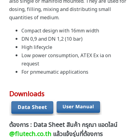
also single or manifold mounted. They are used for
dosing, filling, mixing and distributing small
quantities of medium.
Compact design with 16mm width
DN 0,9 and DN 1,2 (10 bar)
High lifecycle
Low power consumption, ATEX Ex ia on
request
For pnmeumatic applications
Downloads
ต้องการ : Data Sheet สินค้า กรุณา แอดไลน์
@flutech.co.th
แล้วแจ้งรุ่นที่ต้องการ