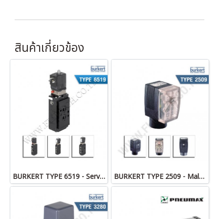
สินค้าเกี่ยวข้อง
BURKERT TYPE 6519 - Servo-assisted 5/2, 5/3 or 3/2 way Solenoid Valve for pneumatics
BURKERT TYPE 2509 - Male connector DIN EN 175301-803 - form A