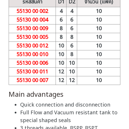
รหัสสินค้า
D1
D2
จำนวน (แพ็ค)
55130 00 002
4
4
10
55130 00 004
6
6
10
55130 00 009
8
6
10
55130 00 005
8
8
10
55130 00 012
10
6
10
55130 00 010
10
8
10
55130 00 006
10
10
10
55130 00 011
12
10
10
55130 00 007
12
12
10
Main advantages
Quick connection and disconnection
Full Flow and Vacuum resistant tank to
special shaped seals
3 threads available, BSPP, BSPT